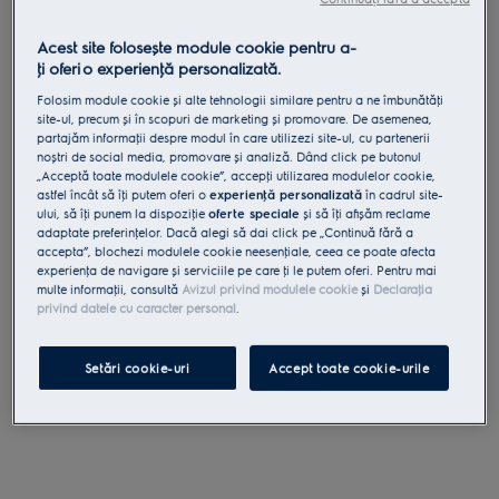
Află mai mult
la gătit!
Acest site folosește module cookie pentru a-
ţi oferi o experienţă personalizată.
Ingrediente
Folosim module cookie și alte tehnologii similare pentru a ne îmbunătăţi
site-ul, precum și în scopuri de marketing și promovare. De asemenea,
partajăm informaţii despre modul în care utilizezi site-ul, cu partenerii
noștri de social media, promovare și analiză. Dând click pe butonul
albușuri - 4 buc
„Acceptă toate modulele cookie”, accepţi utilizarea modulelor cookie,
Pentru „insule”
zahăr - 4 linguri
astfel încât să îţi putem oferi o
experienţă personalizată
în cadrul site-
ului, să îţi punem la dispoziţie
oferte speciale
și să îţi afișăm reclame
adaptate preferinţelor. Dacă alegi să dai click pe „Continuă fără a
gălbenușuri - 4 buc
accepta”, blochezi modulele cookie neesenţiale, ceea ce poate afecta
Pentru cremă zabaione
zahăr - 200g
experienţa de navigare și serviciile pe care ţi le putem oferi. Pentru mai
multe informaţii, consultă
Avizul privind modulele cookie
și
Declaraţia
rom - 80ml
privind datele cu caracter personal
.
zahăr - 120g
Pentru sos
rom - 30ml
Setări cookie-uri
Accept toate cookie-urile