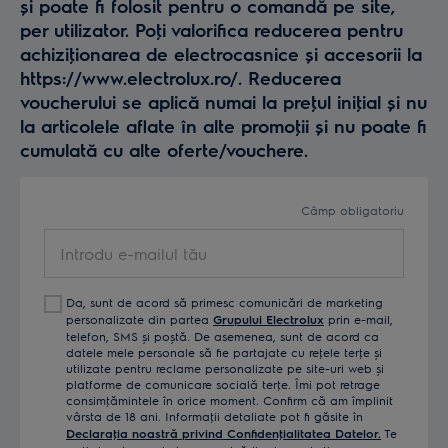
și poate fi folosit pentru o comandă pe site,
per utilizator. Poţi valorifica reducerea pentru
achiziţionarea de electrocasnice și accesorii la
https://www.electrolux.ro/. Reducerea
voucherului se aplică numai la preţul iniţial și nu
la articolele aflate în alte promoţii și nu poate fi
cumulată cu alte oferte/vouchere.
Câmp obligatoriu
Introdu
e-
mailul
Da, sunt de acord să primesc comunicări de marketing
tău
personalizate din partea
Grupului Electrolux
prin e-mail,
telefon, SMS și poștă. De asemenea, sunt de acord ca
datele mele personale să fie partajate cu reţele terţe și
utilizate pentru reclame personalizate pe site-uri web și
platforme de comunicare socială terţe. Îmi pot retrage
consimţămintele în orice moment. Confirm că am împlinit
vârsta de 18 ani. Informaţii detaliate pot fi găsite în
Declaraţia noastră privind Confidenţialitatea Datelor.
Te