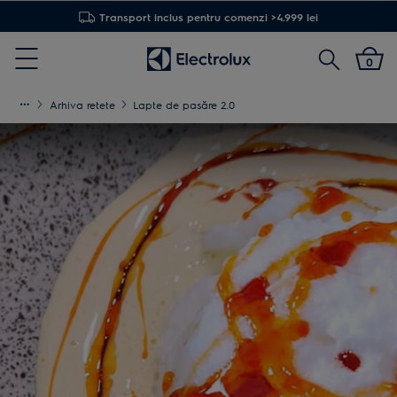
Transport inclus pentru comenzi >4.999 lei
Cautare
0
Menu
Arhiva retete
Lapte de pasăre 2.0