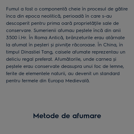
Fumul a fost o componentă cheie în procesul de gătire
înca din epoca neolitică, perioadă în care s-au
descoperit pentru prima oară proprietățile sale de
conservare. Sumerienii afumau peştele încă din anii
3500 î.Hr. În Roma Antică, brânzeturile erau atârnate
la afumat în peșteri și pivnițe răcoroase. În China, în
timpul Dinastiei Tang, caisele afumate reprezentau un
deliciu regal preferat. Afumătorile, unde carnea și
peştele erau conservate deasupra unui foc de lemne,
ferite de elementele naturii, au devenit un standard
pentru fermele din Europa Medievală.
Metode de afumare