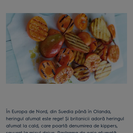
În Europa de Nord, din Suedia până în Olanda,
heringul afumat este rege! Și britanicii adoră heringul
afumat la cald, care poartă denumirea de kippers,
savurat la micul dejun. Pastrama de oaie afumată –