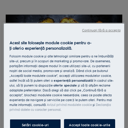
Continuați fără a accepta
Acest site folosește module cookie pentru a-
ţi oferi o experienţă personalizată.
Folosim module cookie și alte tehnologii similare pentru a ne îmbunătăţi
site-ul, precum și în scopuri de marketing și promovare. De asemenea,
partajăm informaţii despre modul în care utilizezi site-ul, cu partenerii
noștri de social media, promovare și analiză. Dând click pe butonul
„Acceptă toate modulele cookie”, accepţi utilizarea modulelor cookie,
astfel încât să îţi putem oferi o
experienţă personalizată
în cadrul site-
ului, să îţi punem la dispoziţie
oferte speciale
și să îţi afișăm reclame
adaptate preferinţelor. Dacă alegi să dai click pe „Continuă fără a
Există numeroase moduri de afumare a preparatelor,
accepta”, blochezi modulele cookie neesenţiale, ceea ce poate afecta
astfel încât acestea să capete o aromă deosebită.
experienţa de navigare și serviciile pe care ţi le putem oferi. Pentru mai
multe informaţii, consultă
Avizul privind modulele cookie
și
Declaraţia
Pentru afumarea la rece, se utilizeză fumul canalizat
privind datele cu caracter personal
.
de la un foc care arde mocnit, între 20°C și 30°C,
pentru afumarea preparatelor care au fost conservate
Setări cookie-uri
Accept toate cookie-urile
în prearabil, dar fără să fie gătite. Pentru afumarea la