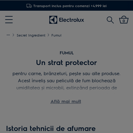
Transport inclus pentru comenzi >4.999 lei
Cautare
0
Menu
Secret Ingredient
Fumul
FUMUL
Un strat protector
pentru carne, brânzeturi, pește sau alte produse.
Acest înveliș sau peliculă de fum blochează
umiditatea și microbii, extinzând perioada de
valabilitate a produsului și, în același timp, îi oferă
Află mai mult
acestuia o aromă deosebită
Istoria tehnicii de afumare