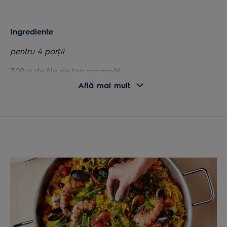
Ingrediente
pentru 4 porții
300 g de file de ton proaspăt
Află mai mult
50 g de așchii de barriques (butoaie folosite pentru
învechirea whisky-ului)
sare grunjoasă
Pentru granita
100 ml de rom alb 4 limete (suc și coajă)
200 ml de apă minerală
20 de frunze de mentă