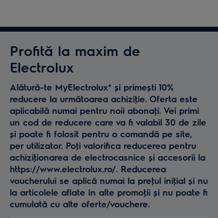
cuptorului, se închide imediat ușa și se lasă fumul să
se răspândească în cavitatea cuptorului. Se lasă
peștele la afumat aproximativ 15 minute;
Pentru granita, se amestecă ingredientele, se pune
Profită la maxim de
compoziția în congelator și se lasă la înghețat. Cu o
Electrolux
lingură, se răzuiește până se obține consistența unei
granita. Se așază pe o farfurie tonul tăiat cu un cuțit
Alătură-te MyElectrolux* și primești 10%
de patiserie și se presară desupra sare grunjoasă,
reducere la următoarea achiziţie. Oferta este
apoi se garniseşte cu granita și frunze de mentă.
aplicabilă numai pentru noii abonaţi. Vei primi
un cod de reducere care va fi valabil 30 de zile
și poate fi folosit pentru o comandă pe site,
per utilizator. Poţi valorifica reducerea pentru
achiziţionarea de electrocasnice și accesorii la
https://www.electrolux.ro/. Reducerea
voucherului se aplică numai la preţul iniţial și nu
la articolele aflate în alte promoţii și nu poate fi
cumulată cu alte oferte/vouchere.