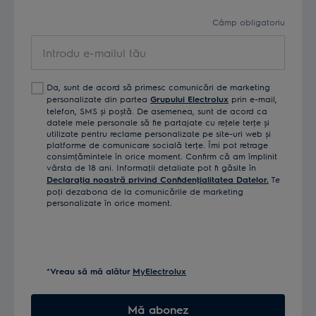
Câmp obligatoriu
Introdu
e-
mailul
Da, sunt de acord să primesc comunicări de marketing
tău
personalizate din partea
Grupului Electrolux
prin e-mail,
telefon, SMS și poștă. De asemenea, sunt de acord ca
datele mele personale să fie partajate cu reţele terţe și
utilizate pentru reclame personalizate pe site-uri web și
platforme de comunicare socială terţe. Îmi pot retrage
consimţămintele în orice moment. Confirm că am împlinit
vârsta de 18 ani. Informaţii detaliate pot fi găsite în
Declaraţia noastră privind Confidenţialitatea Datelor.
Te
poţi dezabona de la comunicările de marketing
personalizate în orice moment.
*Vreau să mă alătur
MyElectrolux
Mă abonez