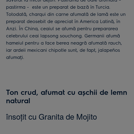
pastirma - este un preparat de bază în Turcia.
Totodată, charqui din carne afumată de lamă este un
preparat deosebit de apreciat în America Latină, în
Anzi. În China, ceaiul se afumă pentru prepararea
celebrului ceai lapsong souchong. Germanii afumă
hameiul pentru a face berea neagră afumată rauch,
iar ardeii mexicani chipotle sunt, de fapt, jalapeños
afumați.
Ton crud, afumat cu așchii de lemn
natural
însoţit cu Granita de Mojito