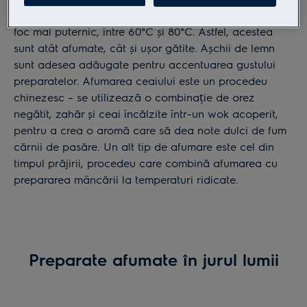
cald, preparatele trebuie să fie expuse la fumul unui
foc mai puternic, între 60°C și 80°C. Astfel, acestea
sunt atât afumate, cât și ușor gătite. Așchii de lemn
sunt adesea adăugate pentru accentuarea gustului
preparatelor. Afumarea ceaiului este un procedeu
chinezesc – se utilizează o combinație de orez
negătit, zahăr și ceai încălzite într-un wok acoperit,
pentru a crea o aromă care să dea note dulci de fum
cărnii de pasăre. Un alt tip de afumare este cel din
timpul prăjirii, procedeu care combină afumarea cu
prepararea mâncării la temperaturi ridicate.
Preparate afumate în jurul lumii