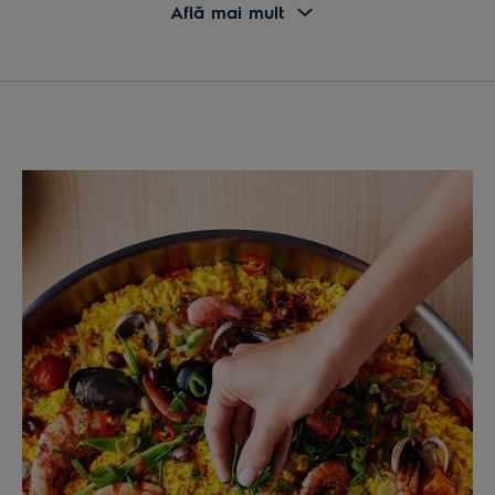
• În America Centrală, porumbul se foloseşte la
Află mai mult
prepararea tăriei chicha, iar făina de porumb este
folosită la prepararea tortillei, ȋn combinație cu apă
de var.
• Porumbul este folosit în prepararea penicilinei, a
etanolului, a lipiciului, a plasticului, a creioanelor
colorate și a multor cosmetice
• În Brazilia și Indonezia, combinația dintre lapte și
boabe de porumb dulce reprezintă baza multor
mâncăruri tradiționale
• În Pakistan, vânzătorii ambulanți gătesc porumbul în
nisip încins acoperit în tăvi de metal