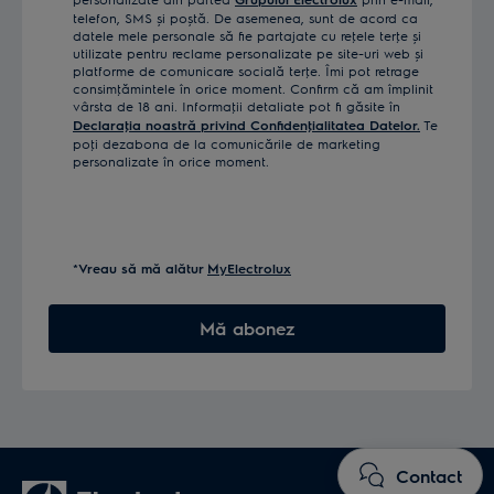
telefon, SMS și poștă. De asemenea, sunt de acord ca
datele mele personale să fie partajate cu reţele terţe și
utilizate pentru reclame personalizate pe site-uri web și
platforme de comunicare socială terţe. Îmi pot retrage
consimţămintele în orice moment. Confirm că am împlinit
vârsta de 18 ani. Informaţii detaliate pot fi găsite în
Declaraţia noastră privind Confidenţialitatea Datelor.
Te
poţi dezabona de la comunicările de marketing
personalizate în orice moment.
*Vreau să mă alătur
MyElectrolux
Mă abonez
Contact