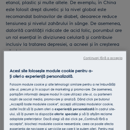
etanol, plastic și multe altele. De exemplu, în China
este folosit drept diuretic și la nivel global este
recomandat bolnavilor de diabet, deoarece reduce
tensiunea și nivelul zahărului în sânge. De asemenea,
datorită cantității ridicate de acid folic, porumbul are
un rol esențial în diviziunea celulară și contribuie
inclusiv la tratarea depresiei, a acneei și în creșterea
părului.
Continuați fără a accepta
Acest site folosește module cookie pentru a-
ţi oferi o experienţă personalizată.
Folosim module cookie și alte tehnologii similare pentru a ne îmbunătăţi
site-ul, precum și în scopuri de marketing și promovare. De asemenea,
partajăm informaţii despre modul în care utilizezi site-ul, cu partenerii
noștri de social media, promovare și analiză. Dând click pe butonul
„Acceptă toate modulele cookie”, accepţi utilizarea modulelor cookie,
astfel încât să îţi putem oferi o
experienţă personalizată
în cadrul site-
ului, să îţi punem la dispoziţie
oferte speciale
și să îţi afișăm reclame
adaptate preferinţelor. Dacă alegi să dai click pe „Continuă fără a
accepta”, blochezi modulele cookie neesenţiale, ceea ce poate afecta
experienţa de navigare și serviciile pe care ţi le putem oferi. Pentru mai