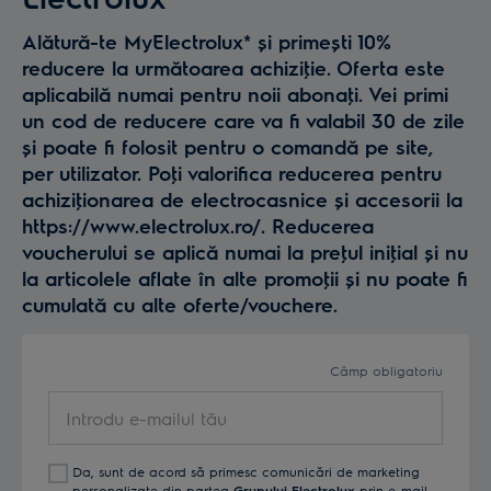
Alătură-te MyElectrolux* și primești 10%
reducere la următoarea achiziţie. Oferta este
aplicabilă numai pentru noii abonaţi. Vei primi
un cod de reducere care va fi valabil 30 de zile
și poate fi folosit pentru o comandă pe site,
per utilizator. Poţi valorifica reducerea pentru
achiziţionarea de electrocasnice și accesorii la
https://www.electrolux.ro/. Reducerea
voucherului se aplică numai la preţul iniţial și nu
la articolele aflate în alte promoţii și nu poate fi
cumulată cu alte oferte/vouchere.
Câmp obligatoriu
Introdu
e-
mailul
Da, sunt de acord să primesc comunicări de marketing
tău
personalizate din partea
Grupului Electrolux
prin e-mail,