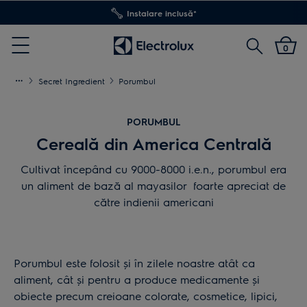
Transport inclus pentru comenzi >4.999 lei
Cautare
0
Menu
Secret Ingredient
Porumbul
PORUMBUL
Cereală din America Centrală
Cultivat începând cu 9000-8000 i.e.n., porumbul era
un aliment de bază al mayasilor foarte apreciat de
către indienii americani
Porumbul este folosit și în zilele noastre atât ca
aliment, cât și pentru a produce medicamente și
obiecte precum creioane colorate, cosmetice, lipici,