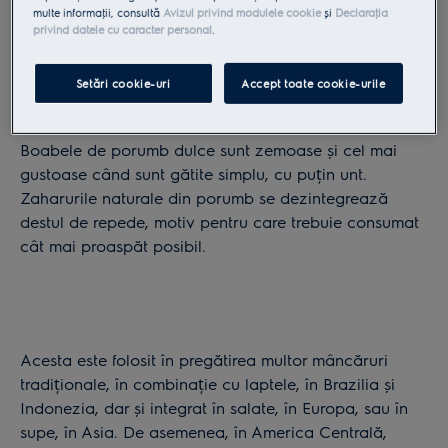
multe informaţii, consultă
Avizul privind modulele cookie
și
Declaraţia
privind datele cu caracter personal
.
Setări cookie-uri
Accept toate cookie-urile
Procesul de gătire și depozitare
Boabele de porumb dulce sunt zemoase și cel mai
gustoase când sunt gătite simplu, cu puțin unt.
Zaharurile naturale din porumb se dezintegrează
destul de repede, motiv pentru care trebuie consumat
cât mai proaspăt posibil.
Acesta este folosit în pregătirea multor mâncăruri
tradiționale, în combinație cu laptele, în Brazilia și
Indonezia, dar și integrat în salate, în Europa, sau în
supe, în Asia. De asemenea, în America Centrală,