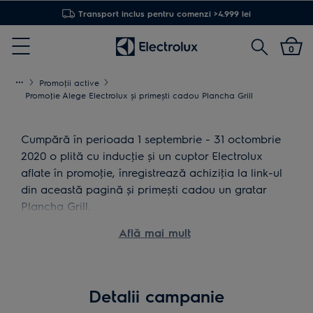
Transport inclus pentru comenzi >4.999 lei
Cautare
0
Menu
Promoţii active
Promoţie Alege Electrolux și primești cadou Plancha Grill
Cumpără în perioada 1 septembrie - 31 octombrie
2020 o plită cu inducţie și un cuptor Electrolux
aflate în promoţie, înregistrează achiziţia la link-ul
din această pagină și primești cadou un gratar
Plancha Grill.
Află mai mult
Detalii campanie