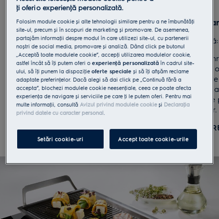
ţi oferi o experienţă personalizată.
Perioada campaniei
Înregistra
Folosim module cookie și alte tehnologii similare pentru a ne îmbunătăţi
site-ul, precum și în scopuri de marketing și promovare. De asemenea,
partajăm informaţii despre modul în care utilizezi site-ul, cu partenerii
1 septembrie - 31 octombrie 2020
Data limită
noștri de social media, promovare și analiză. Dând click pe butonul
„Acceptă toate modulele cookie”, accepţi utilizarea modulelor cookie,
Orice achiziţie efectuată înainte de 1
Pentru a înr
astfel încât să îţi putem oferi o
experienţă personalizată
în cadrul site-
septembrie 2020 sau după 31 octombrie
să încarci o
ului, să îţi punem la dispoziţie
oferte speciale
și să îţi afișăm reclame
2020 nu va fi luată în considerare.
fiscale car
adaptate preferinţelor. Dacă alegi să dai click pe „Continuă fără a
în perioad
accepta”, blochezi modulele cookie neesenţiale, ceea ce poate afecta
REGULAMENT
experienţa de navigare și serviciile pe care ţi le putem oferi. Pentru mai
fotografiile
multe informaţii, consultă
Avizul privind modulele cookie
și
Declaraţia
produselor.
privind datele cu caracter personal
.
ÎNREGIST
Setări cookie-uri
Accept toate cookie-urile