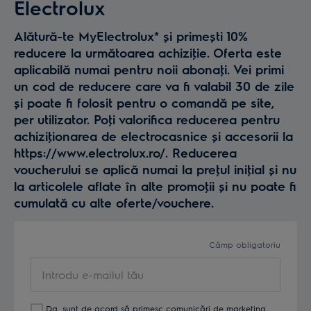
Electrolux
Alătură-te MyElectrolux* și primești 10%
reducere la următoarea achiziţie. Oferta este
aplicabilă numai pentru noii abonaţi. Vei primi
un cod de reducere care va fi valabil 30 de zile
și poate fi folosit pentru o comandă pe site,
per utilizator. Poţi valorifica reducerea pentru
achiziţionarea de electrocasnice și accesorii la
https://www.electrolux.ro/. Reducerea
voucherului se aplică numai la preţul iniţial și nu
la articolele aflate în alte promoţii și nu poate fi
cumulată cu alte oferte/vouchere.
Câmp obligatoriu
Introdu
e-
mailul
Da, sunt de acord să primesc comunicări de marketing