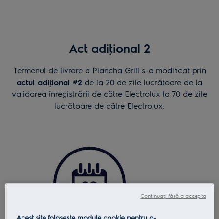
Act adiţional 2
Termenul de livrare a Plancha Grill s-a modificat prin
actul adiţional #2
de la 20 de zile lucrătoare de la
validarea înregistrării de către Electrolux la 70 de zile
lucrătoare de către Electrolux.
Continuați fără a accepta
Acest site folosește module cookie pentru a-