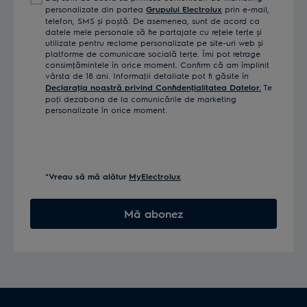
tău
personalizate din partea
Grupului Electrolux
prin e-mail,
telefon, SMS și poștă. De asemenea, sunt de acord ca
datele mele personale să fie partajate cu reţele terţe și
utilizate pentru reclame personalizate pe site-uri web și
platforme de comunicare socială terţe. Îmi pot retrage
consimţămintele în orice moment. Confirm că am împlinit
vârsta de 18 ani. Informaţii detaliate pot fi găsite în
Declaraţia noastră privind Confidenţialitatea Datelor.
Te
poţi dezabona de la comunicările de marketing
personalizate în orice moment.
*Vreau să mă alătur
MyElectrolux
Mă abonez