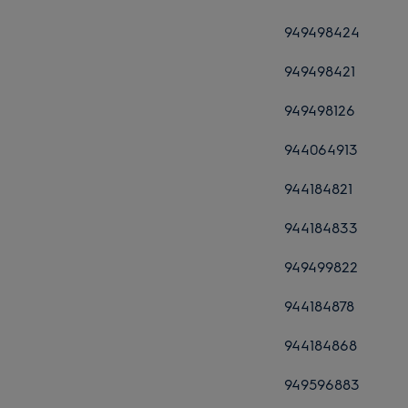
949498424
949498421
949498126
944064913
944184821
944184833
949499822
944184878
944184868
949596883