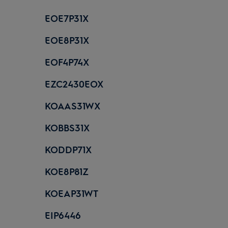
EOE7P31X
EOE8P31X
EOF4P74X
EZC2430EOX
KOAAS31WX
KOBBS31X
KODDP71X
KOE8P81Z
KOEAP31WT
EIP6446