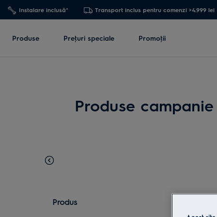
Instalare inclusă*
Transport inclus pentru comenzi >4.999 lei
Produse
Preţuri speciale
Promoţii
Produse campanie A
ÎNAPOI
Produs