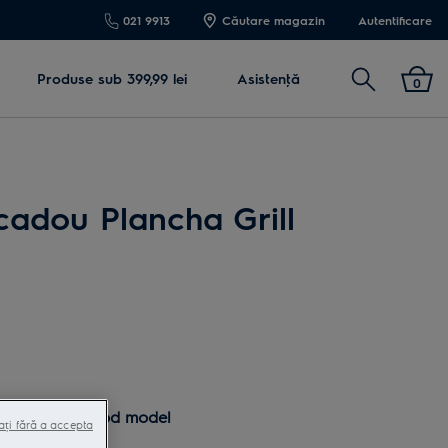
021 9913
Căutare magazin
Autentificare
Cautare
Produse sub 399,99 lei
Asistenţă
0
cadou Plancha Grill
Cod model
ați fără a accepta