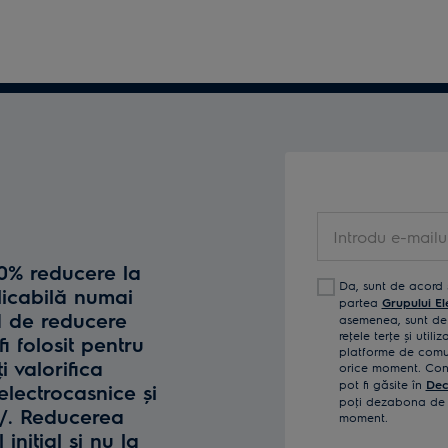
Introdu
e-
10% reducere la
mailul
Da, sunt de acord 
licabilă numai
tău
partea
Grupului El
d de reducere
asemenea, sunt de 
reţele terţe și util
fi folosit pentru
platforme de comun
i valorifica
orice moment. Confi
pot fi găsite în
Dec
lectrocasnice și
poţi dezabona de l
o/. Reducerea
moment.
iniţial și nu la