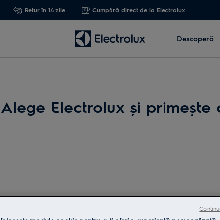
Retur în 14 zile
Cumpără direct de la Electrolux
Descoperă
lege Electrolux și primește 
Serie PNC
Continu