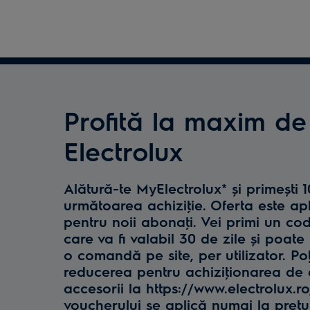
Profită la maxim de
Electrolux
Alătură-te MyElectrolux* și primești 
următoarea achiziţie. Oferta este ap
pentru noii abonaţi. Vei primi un co
care va fi valabil 30 de zile și poate 
o comandă pe site, per utilizator. Poţ
reducerea pentru achiziţionarea de e
accesorii la https://www.electrolux.r
voucherului se aplică numai la preţul 