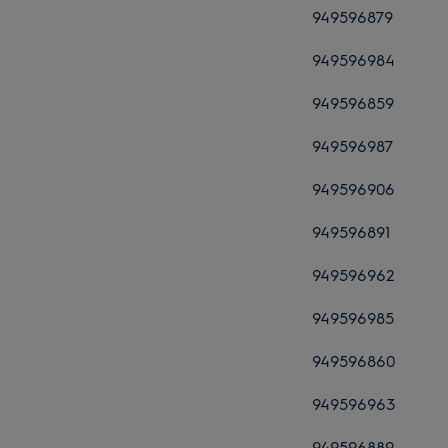
949596879
949596984
949596859
949596987
949596906
949596891
949596962
949596985
949596860
949596963
949596889