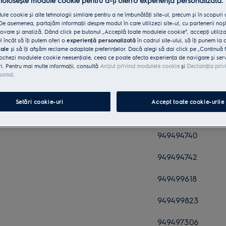
 folosește module cookie pentru a-ţi oferi o experienţă personalizată.
949498441
le cookie și alte tehnologii similare pentru a ne îmbunătăţi site-ul, precum și în scopuri
e asemenea, partajăm informaţii despre modul în care utilizezi site-ul, cu partenerii noșt
944184841
vare și analiză. Dând click pe butonul „Acceptă toate modulele cookie”, accepţi utiliz
l încât să îţi putem oferi o
experienţă personalizată
în cadrul site-ului, să îţi punem la 
949498433
iale
și să îţi afișăm reclame adaptate preferinţelor. Dacă alegi să dai click pe „Continuă 
ochezi modulele cookie neesenţiale, ceea ce poate afecta experienţa de navigare și servic
ri. Pentru mai multe informaţii, consultă
Avizul privind modulele cookie
și
Declaraţia priv
944184827
sonal
.
944184836
Setări cookie-uri
Accept toate cookie-urile
944184831
949494740
949494742
949499618
949499823
949497306