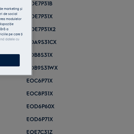
COE7P31B
 de marketing și
ri de social
COE7P31X
area modulelor
dispoziţie
COE7P31X2
fără a
iile pe care ţi
ind datele cu
EOA9S31CX
EOB8S31X
EOB9S31WX
EOC6P71X
EOC8P31X
EOD6P60X
EOD6P71X
EOE7C31Z