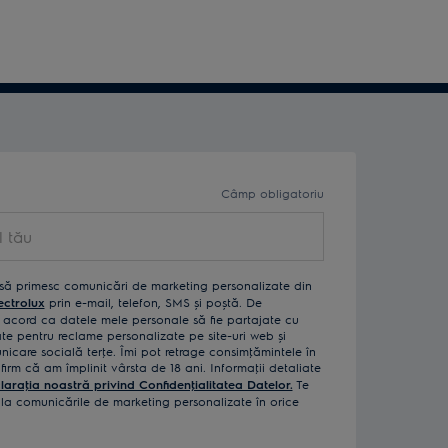
Câmp obligatoriu
să primesc comunicări de marketing personalizate din
ectrolux
prin e-mail, telefon, SMS și poștă. De
acord ca datele mele personale să fie partajate cu
izate pentru reclame personalizate pe site-uri web și
icare socială terţe. Îmi pot retrage consimţămintele în
rm că am împlinit vârsta de 18 ani. Informaţii detaliate
laraţia noastră privind Confidenţialitatea Datelor.
Te
a comunicările de marketing personalizate în orice