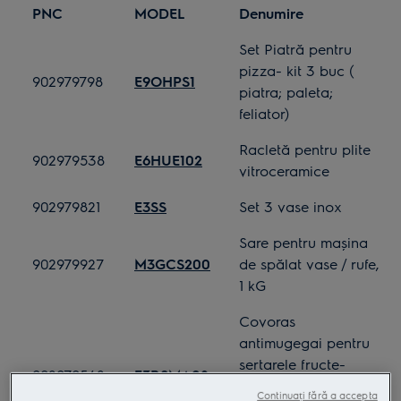
PNC
MODEL
Denumire
Set Piatră pentru
pizza- kit 3 buc (
902979798
E9OHPS1
piatra; paleta;
feliator)
Racletă pentru plite
902979538
E6HUE102
vitroceramice
902979821
E3SS
Set 3 vase inox
Sare pentru maşina
902979927
M3GCS200
de spălat vase / rufe,
1 kG
Covoras
antimugegai pentru
sertarele fructe-
902979542
E3RSMA02
legume
Continuați fără a accepta