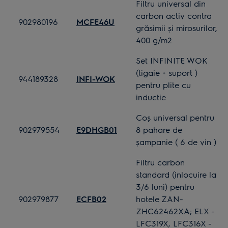
Filtru universal din
carbon activ contra
902980196
MCFE46U
grăsimii şi mirosurilor,
400 g/m2
Set INFINITE WOK
(tigaie + suport )
944189328
INFI-WOK
pentru plite cu
inductie
Coş universal pentru
902979554
E9DHGB01
8 pahare de
şampanie ( 6 de vin )
Filtru carbon
standard (inlocuire la
3/6 luni) pentru
902979877
ECFB02
hotele ZAN-
ZHC62462XA; ELX -
LFC319X, LFC316X -