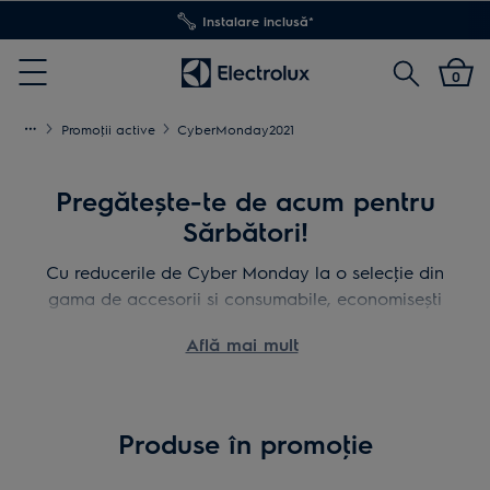
Transport inclus pentru comenzi >4.999 lei
Cautare
0
Menu
Promoţii active
CyberMonday2021
Pregătește-te de acum pentru
Sărbători!
Cu reducerile de Cyber Monday la o selecţie din
gama de accesorii si consumabile, economisești
mai mult,
Află mai mult
dar ai și grijă de casa ta.
Produse în promoţie