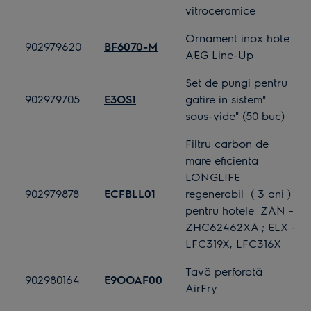
vitroceramice
Ornament inox hote
902979620
BF6070-M
AEG Line-Up
Set de pungi pentru
902979705
E3OS1
gatire in sistem"
sous-vide" (50 buc)
Filtru carbon de
mare eficienta
LONGLIFE
902979878
ECFBLL01
regenerabil ( 3 ani )
pentru hotele ZAN -
ZHC62462XA ; ELX -
LFC319X, LFC316X
Tavă perforată
902980164
E9OOAF00
AirFry