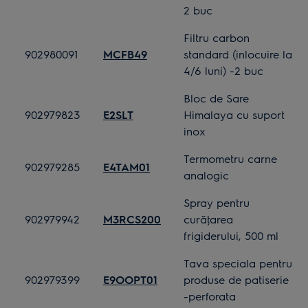
2 buc
Filtru carbon
902980091
MCFB49
standard (inlocuire la
4/6 luni) -2 buc
Bloc de Sare
902979823
E2SLT
Himalaya cu suport
inox
Termometru carne
902979285
E4TAM01
analogic
Spray pentru
902979942
M3RCS200
curăţarea
frigiderului, 500 ml
Tava speciala pentru
902979399
E9OOPT01
produse de patiserie
-perforata