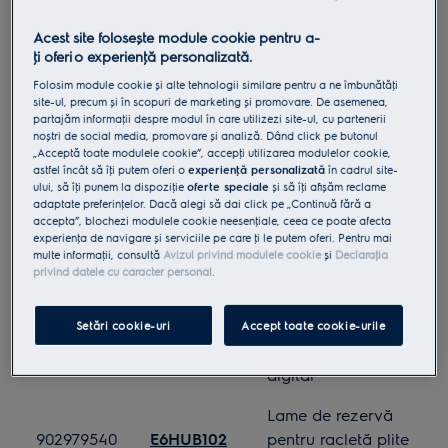
dinfrigider.Dimensiuni
31,5 x 45.7 cm
Acest site folosește module cookie pentru a-
ţi oferi o experienţă personalizată.
Filtru carbon
Folosim module cookie și alte tehnologii similare pentru a ne îmbunătăţi
902979876
ECFB01
standard (inlocuire la
site-ul, precum și în scopuri de marketing și promovare. De asemenea,
4/6 luni)
partajăm informaţii despre modul în care utilizezi site-ul, cu partenerii
noștri de social media, promovare și analiză. Dând click pe butonul
„Acceptă toate modulele cookie”, accepţi utilizarea modulelor cookie,
Extensie masca hota
902979623
K2000X
astfel încât să îţi putem oferi o
experienţă personalizată
în cadrul site-
tip line-up
ului, să îţi punem la dispoziţie
oferte speciale
și să îţi afișăm reclame
adaptate preferinţelor. Dacă alegi să dai click pe „Continuă fără a
Furtun alimentare
accepta”, blochezi modulele cookie neesenţiale, ceea ce poate afecta
902979385
E2HGF200
experienţa de navigare și serviciile pe care ţi le putem oferi. Pentru mai
gaz ( GN/GPL) -2 ml
multe informaţii, consultă
Avizul privind modulele cookie
și
Declaraţia
privind datele cu caracter personal
.
Filtru de aer pentru
902979234
E3RWAF01
aparate frigorifice
Setări cookie-uri
Accept toate cookie-urile
Termometru carne
902979406
E4KTD001
digital
Lame de rezervă
902979540
E6HUB102
pentru racletă plite