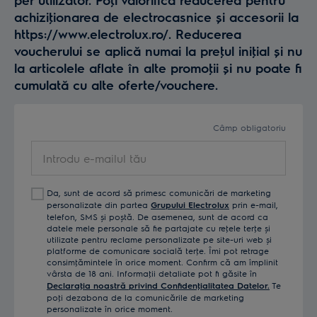
achiziţionarea de electrocasnice și accesorii la
https://www.electrolux.ro/. Reducerea
voucherului se aplică numai la preţul iniţial și nu
la articolele aflate în alte promoţii și nu poate fi
cumulată cu alte oferte/vouchere.
Câmp obligatoriu
Introdu
e-
mailul
Da, sunt de acord să primesc comunicări de marketing
tău
personalizate din partea
Grupului Electrolux
prin e-mail,
telefon, SMS și poștă. De asemenea, sunt de acord ca
datele mele personale să fie partajate cu reţele terţe și
utilizate pentru reclame personalizate pe site-uri web și
platforme de comunicare socială terţe. Îmi pot retrage
consimţămintele în orice moment. Confirm că am împlinit
vârsta de 18 ani. Informaţii detaliate pot fi găsite în
Declaraţia noastră privind Confidenţialitatea Datelor.
Te
poţi dezabona de la comunicările de marketing
personalizate în orice moment.