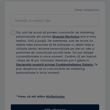
Câmp obligatoriu
Introdu
e-
mailul
Da, sunt de acord să primesc comunicări de marketing
tău
personalizate din partea
Grupului Electrolux
prin e-mail,
telefon, SMS și poștă. De asemenea, sunt de acord ca
datele mele personale să fie partajate cu reţele terţe și
utilizate pentru reclame personalizate pe site-uri web și
platforme de comunicare socială terţe. Îmi pot retrage
consimţămintele în orice moment. Confirm că am împlinit
vârsta de 18 ani. Informaţii detaliate pot fi găsite în
Declaraţia noastră privind Confidenţialitatea Datelor.
Te
poţi dezabona de la comunicările de marketing
personalizate în orice moment.
*Vreau să mă alătur
MyElectrolux
Mă abonez