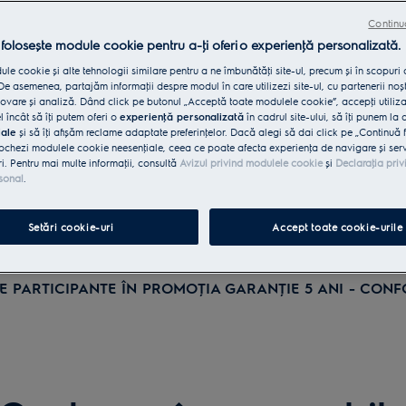
Continu
 folosește module cookie pentru a-ţi oferi o experienţă personalizată.
le cookie și alte tehnologii similare pentru a ne îmbunătăţi site-ul, precum și în scopuri
e asemenea, partajăm informaţii despre modul în care utilizezi site-ul, cu partenerii noșt
vare și analiză. Dând click pe butonul „Acceptă toate modulele cookie”, accepţi utiliz
l încât să îţi putem oferi o
experienţă personalizată
în cadrul site-ului, să îţi punem la 
iale
și să îţi afișăm reclame adaptate preferinţelor. Dacă alegi să dai click pe „Continuă 
ochezi modulele cookie neesenţiale, ceea ce poate afecta experienţa de navigare și servic
ri. Pentru mai multe informaţii, consultă
Avizul privind modulele cookie
și
Declaraţia priv
sonal
.
Setări cookie-uri
Accept toate cookie-urile
 PARTICIPANTE ÎN PROMOŢIA GARANŢIE 5 ANI - CON