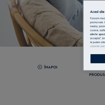
Acest site
Folosim modu
promovare. D
media, promo
cookie, astfe
oferte spec
accepta”, bl
le putem ofe
caracter per
ÎNAPOI
PRODUSE