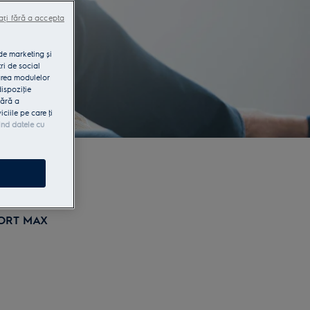
ați fără a accepta
 de marketing și
ri de social
area modulelor
dispoziţie
fără a
iile pe care ţi
ind datele cu
FORT MAX