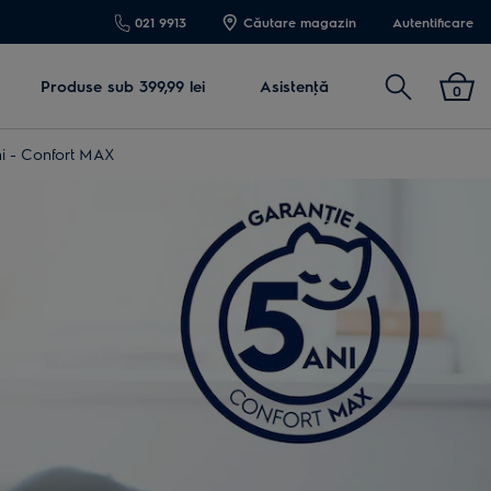
021 9913
Căutare magazin
Autentificare
Cautare
Produse sub 399,99 lei
Asistenţă
0
ni - Confort MAX