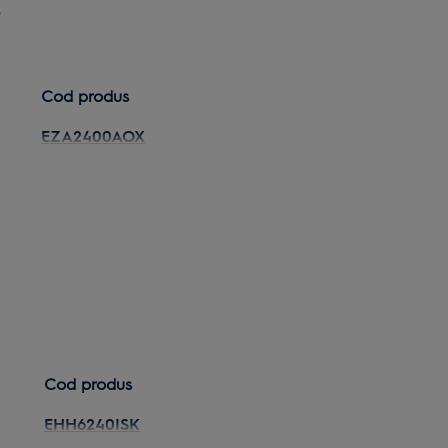
e
Cod produs
EZA2400AOX
EZB3400AOX
EZB5430ANX
EZC2430EOX
EVL6E40X
EZF5C50X
EZF5C50Z
Cod produs
EZF5C50V
EHH6240ISK