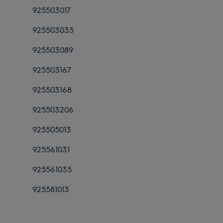
925503017
949640476
911079056
925503035
949640514
911079057
925503089
949640515
911424484
925503167
949640552
911426361
925503168
949640553
911427319
925503206
949640589
911434570
925505013
949640659
911436383
925561031
949640671
911438367
925561035
949640692
911438369
925581013
949640693
911526162
949640694
911526163