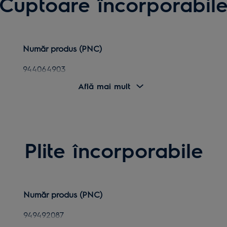
Cuptoare încorporabil
Număr produs (PNC)
944064903
Află mai mult
944064908
944064910
944064913
Plite încorporabile
944066616
944068019
944068020
Număr produs (PNC)
944068021
949492087