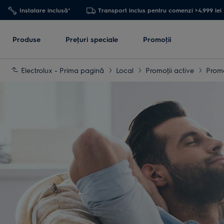
Instalare inclusă*
Transport inclus pentru comenzi >4.999 lei
Produse
Preţuri speciale
Promoţii
Electrolux - Prima pagină
Local
Promoţii active
Promo