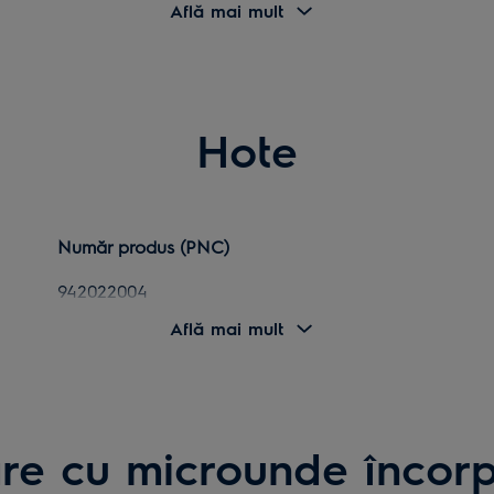
944184821
Află mai mult
949492104
944184827
949492105
944184831
949492228
Hote
944184833
949492234
944184836
949492342
944184841
949492345
Număr produs (PNC)
944184868
949492350
942022004
944184878
949492353
Află mai mult
942022008
949494740
949492370
942022052
949494742
949596136
942022056
949496179
re cu microunde încorp
949596187
942022116
949496914