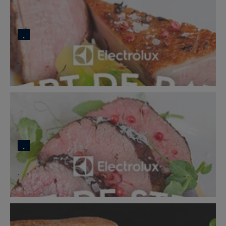
.
.
.
.