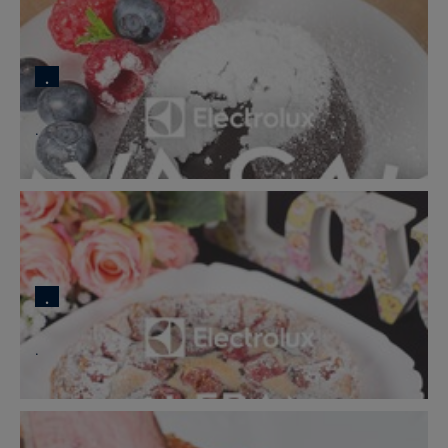
.
.
.
.