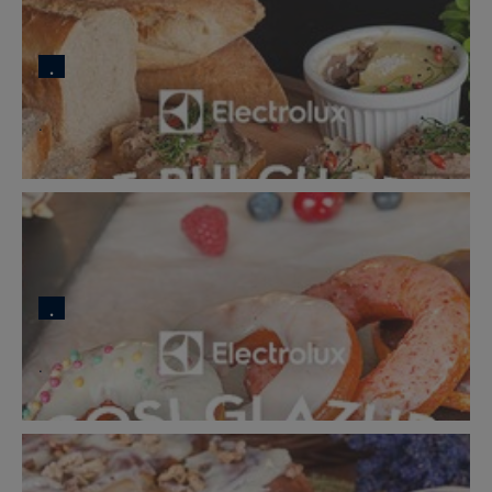
.
.
.
.