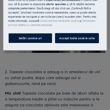
ului, să îţi punem la dispoziţie
oferte speciale
și să îţi afișăm reclame
adaptate preferinţelor. Dacă alegi să dai click pe „Continuă fără a
accepta”, blochezi modulele cookie neesenţiale, ceea ce poate afecta
experienţa de navigare și serviciile pe care ţi le putem oferi. Pentru mai
multe informaţii, consultă
Avizul privind modulele cookie
și
Declaraţia
privind datele cu caracter personal
.
Setări cookie-uri
Accept toate cookie-urile
2. Topeste ciocolata si adaug-o in amestecul de unt
cu zahar pudra, dupa care adauga oul si
galbenusurile, rand pe rand.
Mic sfat!
Topeste ciocolata pe baie de aburi aflata la
o temperatura medie a plitei cu inductie pentru a te
asigura ca ciocolata obtinuta este matasoasa si