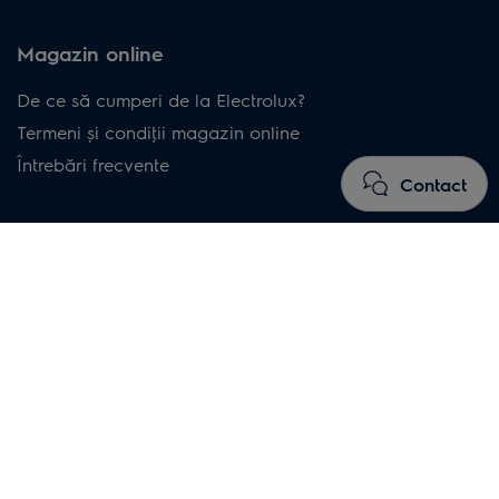
Magazin online
De ce să cumperi de la Electrolux?
Termeni și condiţii magazin online
Întrebări frecvente
Contact