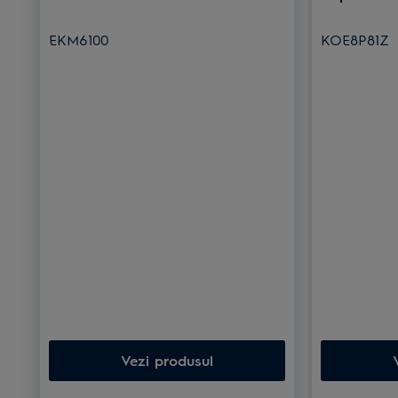
EKM6100
KOE8P81Z
Vezi produsul