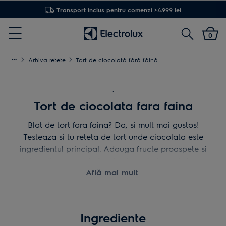
Transport inclus pentru comenzi >4.999 lei
Cautare
0
Menu
Arhiva retete
Tort de ciocolată fără făină
.
Tort de ciocolata fara faina
Blat de tort fara faina? Da, si mult mai gustos!
Testeaza si tu reteta de tort unde ciocolata este
ingredientul principal. Adauga fructe proaspete si
tot ce-ti ramane de facut este sa te bucuri de un
Află mai mult
desert delicios in stilul #MakeLifeDelicious.
Ingrediente