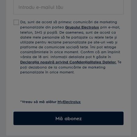
Introdu
e-
mailul
Da, sunt de acord să primesc comunicări de marketing
tău
personalizate din partea
Grupului Electrolux
prin e-mail,
telefon, SMS și poștă. De asemenea, sunt de acord ca
datele mele personale să fie partajate cu reţele terţe și
utilizate pentru reclame personalizate pe site-uri web și
platforme de comunicare socială terţe. Îmi pot retrage
consimţămintele în orice moment. Confirm că am împlinit
vârsta de 18 ani. Informaţii detaliate pot fi găsite în
Declaraţia noastră privind Confidenţialitatea Datelor.
Te
poţi dezabona de la comunicările de marketing
personalizate în orice moment.
*Vreau să mă alătur
MyElectrolux
Mă abonez