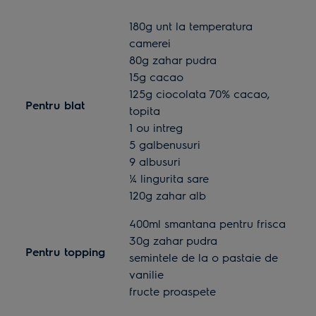
180g unt la temperatura
camerei
80g zahar pudra
15g cacao
125g ciocolata 70% cacao,
Pentru blat
topita
1 ou intreg
5 galbenusuri
9 albusuri
¼ lingurita sare
120g zahar alb
400ml smantana pentru frisca
30g zahar pudra
Pentru topping
semintele de la o pastaie de
vanilie
fructe proaspete