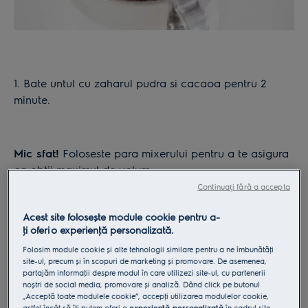
1. Bate untul cu zaharul pudra si cacaoa pentru 2
minute.
Mic sfat!
Foloseste para mixerului pentru a te asigura
ca obtii maximul de volum.
Continuați fără a accepta
Vezi robotul AssistentPro
Acest site folosește module cookie pentru a-
ţi oferi o experienţă personalizată.
Folosim module cookie și alte tehnologii similare pentru a ne îmbunătăţi
site-ul, precum și în scopuri de marketing și promovare. De asemenea,
partajăm informaţii despre modul în care utilizezi site-ul, cu partenerii
noștri de social media, promovare și analiză. Dând click pe butonul
„Acceptă toate modulele cookie”, accepţi utilizarea modulelor cookie,
astfel încât să îţi putem oferi o
experienţă personalizată
în cadrul site-