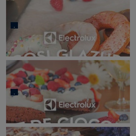
.
.
.
.