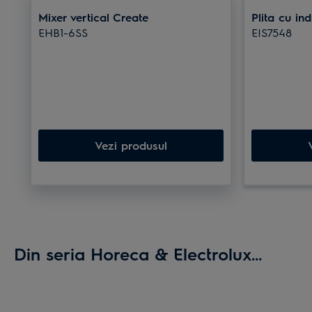
Mixer vertical Create
Plita cu in
EHB1-6SS
EIS7548
Vezi produsul
Din seria Horeca & Electrolux...