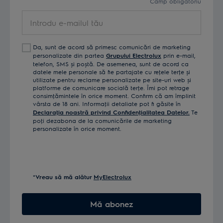
Câmp obligatoriu
Introdu
e-
mailul
Da, sunt de acord să primesc comunicări de marketing
tău
personalizate din partea
Grupului Electrolux
prin e-mail,
telefon, SMS și poștă. De asemenea, sunt de acord ca
datele mele personale să fie partajate cu reţele terţe și
utilizate pentru reclame personalizate pe site-uri web și
platforme de comunicare socială terţe. Îmi pot retrage
consimţămintele în orice moment. Confirm că am împlinit
vârsta de 18 ani. Informaţii detaliate pot fi găsite în
Declaraţia noastră privind Confidenţialitatea Datelor.
Te
poţi dezabona de la comunicările de marketing
personalizate în orice moment.
*Vreau să mă alătur
MyElectrolux
Mă abonez