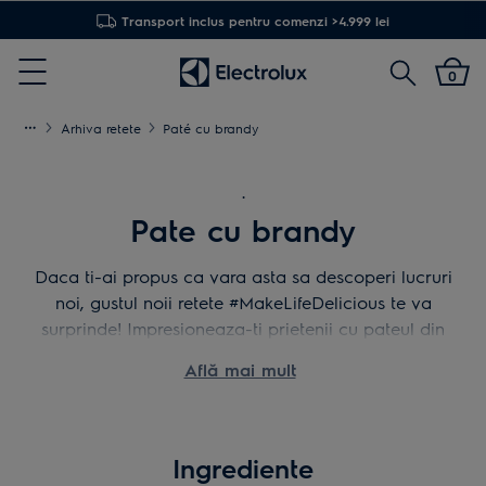
Transport inclus pentru comenzi >4.999 lei
Cautare
0
Menu
Arhiva retete
Paté cu brandy
.
Pate cu brandy
Daca ti-ai propus ca vara asta sa descoperi lucruri
noi, gustul noii retete #MakeLifeDelicious te va
surprinde! Impresioneaza-ti prietenii cu pateul din
ficat de pui, complimentat cu ardei iute.
Află mai mult
Ingrediente