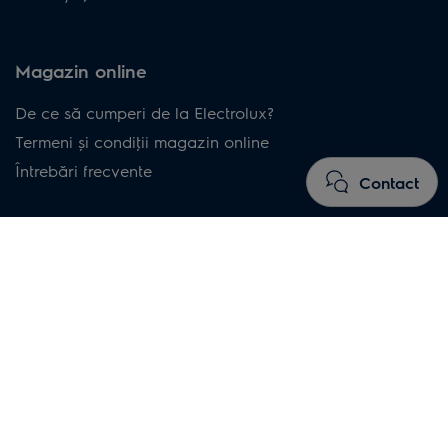
Magazin online
De ce să cumperi de la Electrolux?
Termeni și condiţii magazin online
Întrebări frecvente
Contact