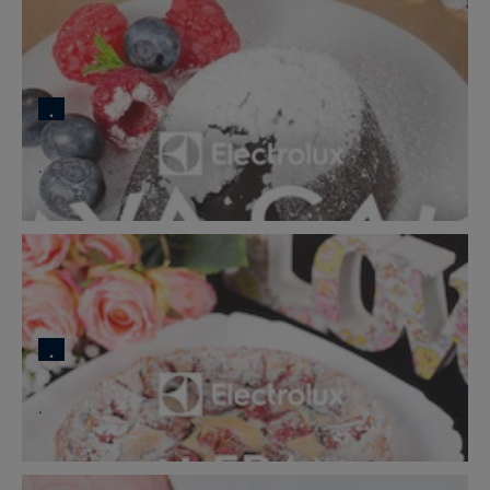
.
.
.
.