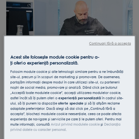
Continuați fără a accepta
Acest site folosește module cookie pentru a-
ţi oferi o experienţă personalizată.
Folosim module cookie și alte tehnologii similare pentru a ne îmbunătăţi
site-ul, precum și în scopuri de marketing și promovare. De asemenea,
partajăm informaţii despre modul în care utilizezi site-ul, cu partenerii
noștri de social media, promovare și analiză. Dând click pe butonul
„Acceptă toate modulele cookie”, accepţi utilizarea modulelor cookie,
2. Se adauga brandy si se gateste pana dispare
astfel încât să îţi putem oferi o
experienţă personalizată
în cadrul site-
ului, să îţi punem la dispoziţie
oferte speciale
și să îţi afișăm reclame
mirosul de alcool. Se adauga smantana pentru gatit si
adaptate preferinţelor. Dacă alegi să dai click pe „Continuă fără a
se gateste pana cand cantitatea scade la 3/4.
accepta”, blochezi modulele cookie neesenţiale, ceea ce poate afecta
experienţa de navigare și serviciile pe care ţi le putem oferi. Pentru mai
Atentie!
La gatirea pe flacara, brandy-ul va flamba!
multe informaţii, consultă
Avizul privind modulele cookie
și
Declaraţia
privind datele cu caracter personal
.