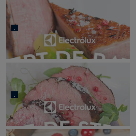
.
.
.
.