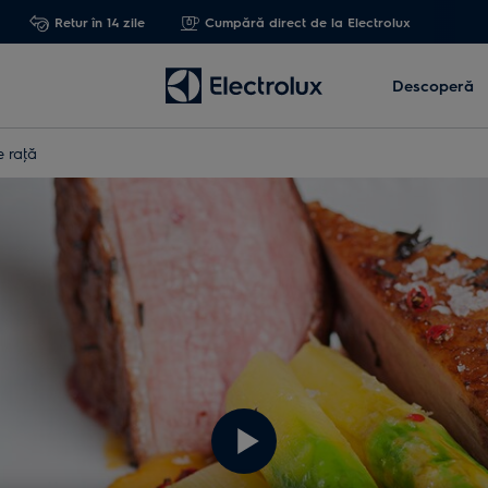
Retur în 14 zile
Cumpără direct de la Electrolux
Descoperă
e raţă