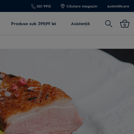
021 9913
Căutare magazin
Autentificare
Cautare
Produse sub 399,99 lei
Asistenţă
0