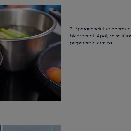
2. Sparanghelul se opareste 30-45 de secunde in apa sarata cu adaos de
bicarbonat. Apoi, se scufun
prepararea termica.