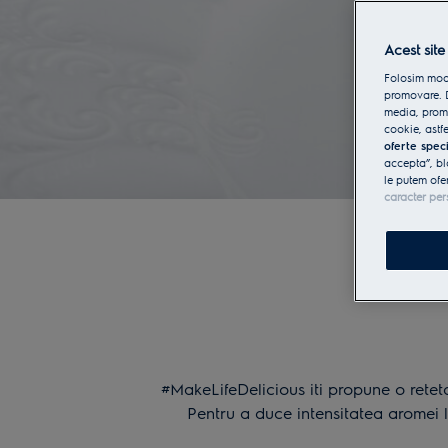
Acest site
Folosim modu
promovare. D
media, promo
cookie, astfe
oferte spec
accepta”, bl
le putem ofe
caracter per
#MakeLifeDelicious iti propune o reteta
Pentru a duce intensitatea aromei l