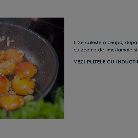
1. Se caleste o ceapa, dupa care se adauga fructele si se soteaza in tigaie
cu zeama de lime/lamaie si 
VEZI PLITELE CU INDUCTI