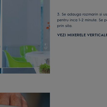
3. Se adauga rozmarin si usturoi in tigaia cu fructe si ceapa si se gateste
pentru inca 1-2 minute. Se 
prin sita.
VEZI MIXERELE VERTICAL